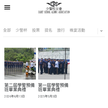
×
商品分類
主頁
所有商品分類
關於我們
全部
少警杯
投票
提名
旅行
晚宴活動
會章
少警冷知識
最新消息
活在當下
活動概覽
第二屆學警預備
第一屆學警預備
班畢業典禮
班畢業典禮
集體回憶
2026年6月13日
2025年5月3日
會員登記
懷緬過去