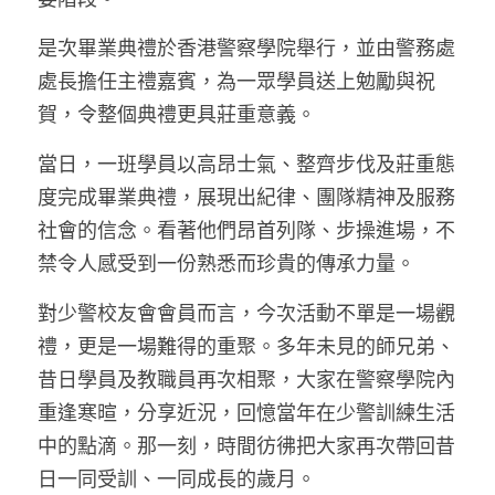
周年紀念
銷售服務
名譽會員登記
是次畢業典禮於香港警察學院舉行，並由警務處
處長擔任主禮嘉賓，為一眾學員送上勉勵與祝
本會近況
學警預備班會員登記
聯絡我們
賀，令整個典禮更具莊重意義。
正式會員申請
當日，一班學員以高昂士氣、整齊步伐及莊重態
度完成畢業典禮，展現出紀律、團隊精神及服務
社會的信念。看著他們昂首列隊、步操進場，不
禁令人感受到一份熟悉而珍貴的傳承力量。
對少警校友會會員而言，今次活動不單是一場觀
禮，更是一場難得的重聚。多年未見的師兄弟、
昔日學員及教職員再次相聚，大家在警察學院內
重逢寒暄，分享近況，回憶當年在少警訓練生活
中的點滴。那一刻，時間彷彿把大家再次帶回昔
日一同受訓、一同成長的歲月。