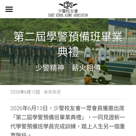
×
商品分類
主頁
所有商品分類
第二屆學警預備班畢業
關於我們
會章
典禮
少警冷知識
少警精神　薪火相傳
最新消息
·
活在當下
2026年6月13日
畢業典禮
活動概覽
2026年6月13日，少警校友會一眾會員獲邀出席
「第二屆學警預備班畢業典禮」，一同見證新一
集體回憶
代學警預備班學員完成訓練，踏上人生另一個重
會員登記
懷緬過去
要階段。