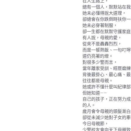
在人生路上，
總有一個人，默默站在我
她未必懂得說大道理，
卻總會在你跌倒時扶你一
她未必穿著制服，
卻一生都在默默守護家庭
有人說，母親的愛，
從來不是轟轟烈烈，
而是一餐熱飯、一句叮嚀
道仍亮著的燈。
對很多少警而言，
當年離家受訓、經歷磨練
背後最掛心、最心痛、最
往往都是母親。
她或許不懂什麼叫紀律部
但她知道——
自己的孩子，正在努力成
的人。
歲月會令母親的頭髮漸白
卻從未減少她對子女的牽
今日母親節，
少警校友會向天下母親致