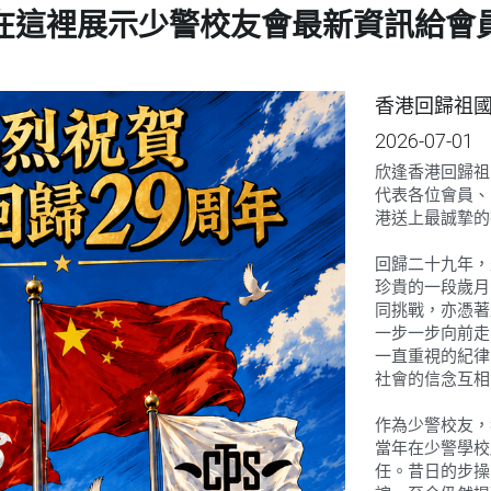
在這裡展示少警校友會最新資訊給會
香港回歸祖國
2026-07-01
欣逢香港回歸祖
代表各位會員、
港送上最誠摯的
回歸二十九年，
珍貴的一段歲月
同挑戰，亦憑著
一步一步向前走
一直重視的紀律
社會的信念互相
作為少警校友，
當年在少警學校
任。昔日的步操