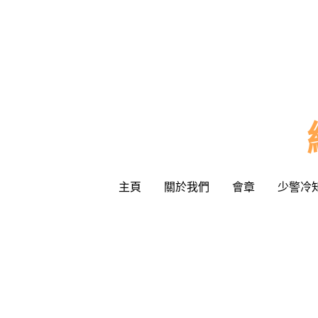
主頁
主頁
關於我們
關於我們
會章
會章
少警冷
少警冷