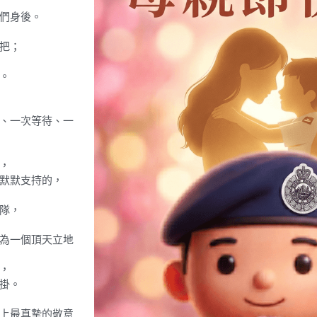
們身後。
把；
。
、一次等待、一
，
默默支持的，
隊，
為一個頂天立地
，
掛。
上最真摯的敬意