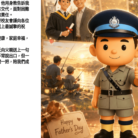
。他用身教告訴我
有交代，面對困難
的責任。
警校友會謹向各位
送上最誠摯的祝
健康，家庭幸福，
天向父親送上一句
不常說出口，但一
們一把，陪我們成