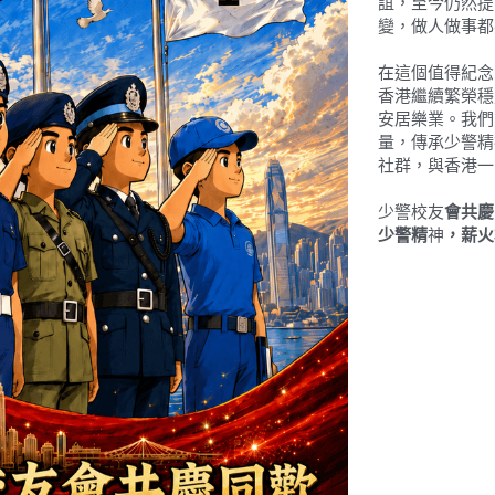
誼，至今仍然提
變，做人做事都
在這個值得紀念
香港繼續繁榮穩
安居樂業。我們
量，傳承少警精
社群，與香港一
少警校友
會共慶
少警精
神
，薪火