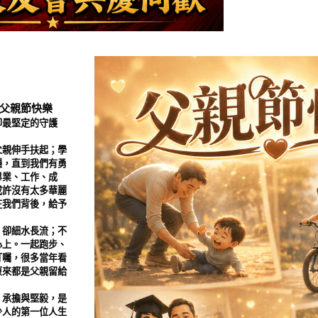
父親節快樂
卻最堅定的守護
父親伸手扶起；學
穩，直到我們有勇
畢業、工作、成
或許沒有太多華麗
在我們背後，給予
，卻細水長流；不
心上。一起跑步、
叮囑，很多當年看
原來都是父親留給
、承擔與堅毅，是
少人的第一位人生