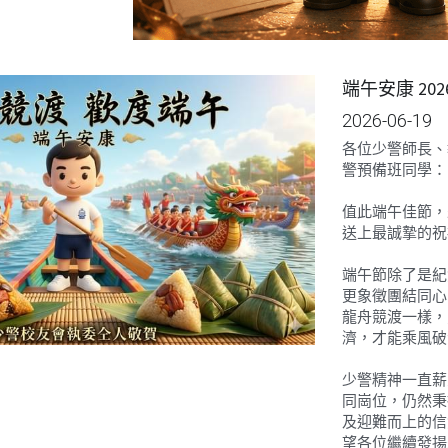
端午安康 202
2026-06-19
各位少警師長、
警預備班同學：
值此端午佳節，
送上最誠摯的祝
端午節除了是紀
更象徵團結同心
龍舟競渡一樣，
濟，才能乘風破
少警精神一直薪
同崗位，仍然秉
及迎難而上的信
望各位繼續發揚