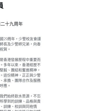
員
二十九周年 
國29周年，少警校友會謹
師長及少警師兄弟，向香
祝賀。
是香港發展歷程中重要而
。多年以來，香港經歷不
堅毅、團結和奮進精神，
。這份精神，正正與少警
、承擔、團隊合作及服務
呼應。
我們始終飲水思源，不忘
所學到的訓練、品格與責
、訓練、校訓與同袍情