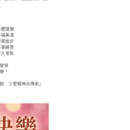
身體健康
幸福美滿
學業進步
事事勝意
歷久常新
敬賀
樂！
結　少警精神永傳承」 