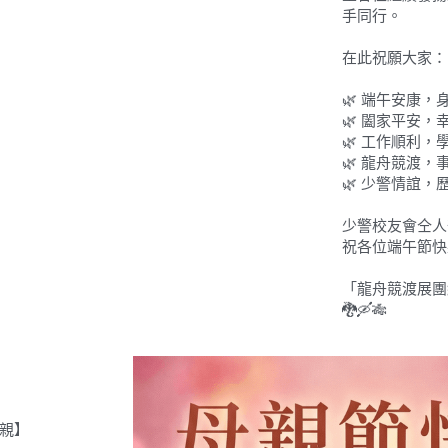
手同行。
在此祝願大家：
🌿 端午安康，
🌿 闔家平安，
🌿 工作順利，
🌿 龍舟競渡，
🌿 少警情誼，
少警校友會仝人
祝各位端午節快
「龍舟競渡展團
🐉🛶🎋
親】