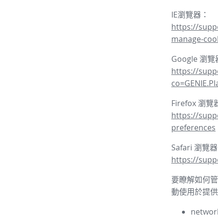
IE瀏覽器：
https://supp
manage-coo
Google 瀏
https://sup
co=GENIE.P
Firefox 瀏
https://supp
preferences
Safari 瀏覽
https://supp
要瞭解如何管理
動使用於提供
network