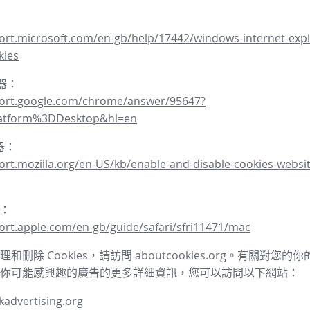
ort.microsoft.com/en-gb/help/17442/windows-internet-expl
kies
覽器：
port.google.com/chrome/answer/95647?
latform%3DDesktop&hl=en
覽器：
ort.mozilla.org/en-US/kb/enable-and-disable-cookies-websit
器：
ort.apple.com/en-gb/guide/safari/sfri11471/mac
和刪除 Cookies，請訪問 aboutcookies.org。有關對您
你可能感興趣的廣告的更多詳細資訊，您可以訪問以下網站：
advertising.org