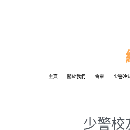
主頁
主頁
關於我們
關於我們
會章
會章
少警冷
少警冷
少警校