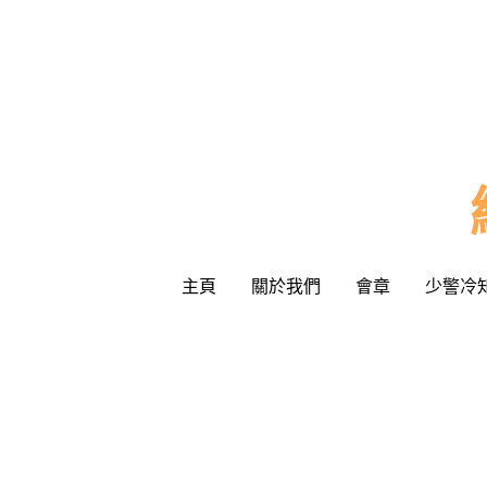
主頁
主頁
關於我們
關於我們
會章
會章
少警冷
少警冷