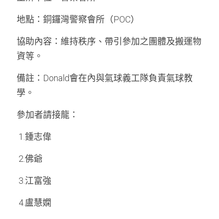
地點：銅鑼灣警察會所（POC）
周年紀念
銷售服務
名譽會員登記
協助內容：維持秩序、帶引參加之團體及搬運物
本會近況
學警預備班會員登記
聯絡我們
資等。
正式會員申請
備註：Donald會在內與氣球義工隊負責氣球教
學。
參加者請接龍：
 1.鍾志偉
 2.佛爺
 3.江富強
 4.盧慧嫻