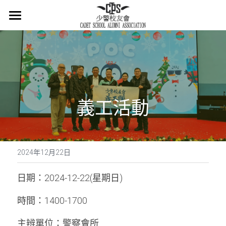
×
商品分類
主頁
所有商品分類
關於我們
會章
義工活動
少警冷知識
最新消息
活在當下
2024年12月22日
活動概覽
日期：2024-12-22(星期日)
集體回憶
時間：1400-1700
主辨單位：警察會所
會員登記
懷緬過去