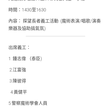
時間：1430至1630
周年紀念
銷售服務
名譽會員登記
內容： 探望長者義工活動  (魔術表演/唱歌/演奏
本會近況
學警預備班會員登記
聯絡我們
樂器及協助搞氣氛) 
正式會員申請
出席義工：
1. 鍾志偉 （泰臣)
 2.江富強
 3.陳彼得
  4.黃健平
5.警察魔術學會人員