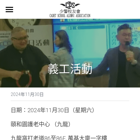
×
商品分類
主頁
所有商品分類
關於我們
會章
少警冷知識
義工活動
最新消息
活在當下
2024年11月30日
活動概覽
日期：2024年11月30日（星期六）
集體回憶
頤和園護老中心 （九龍）
九龍窩打老道86至86E, 萬基大廈一字樓
會員登記
懷緬過去