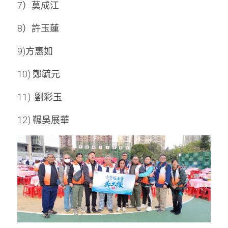
7）莫成江 
8）許玉蓮
9)方惠如
10) 鄭毓元
11)  劉彩玉
12) 韅吳展華