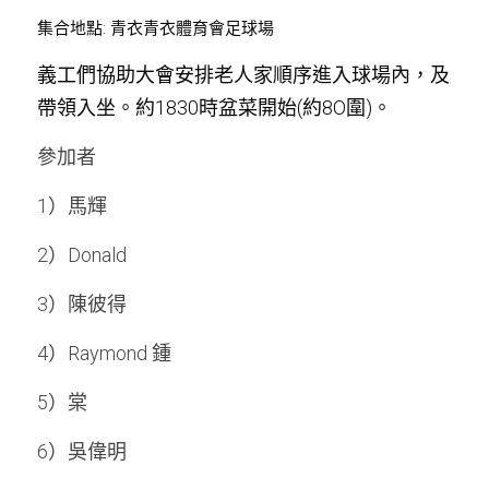
集合地點: 青衣青衣體育會足球場
周年紀念
銷售服務
名譽會員登記
義工們協助大會安排老人家順序進入球場內，及
本會近況
學警預備班會員登記
聯絡我們
帶領入坐。約1830時盆菜開始(約8O圍)。
正式會員申請
參加者
1）
馬輝
2）Donald
3）陳彼得
4）Raymond 鍾
5）棠
6）吳偉明