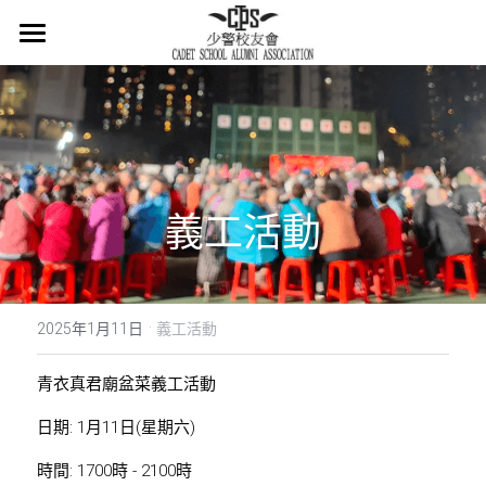
×
商品分類
主頁
所有商品分類
關於我們
會章
義工活動
少警冷知識
最新消息
·
活在當下
2025年1月11日
義工活動
活動概覽
青衣真君廟盆菜義工活動
日期: 1月11日(星期六)
集體回憶
時間: 1700時 - 2100時
會員登記
懷緬過去