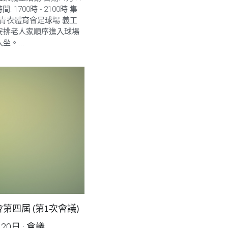
: 1700時 - 2100時 集
衣青衣體育會足球場 義工
安排老人家順序進入球場
坐。...
第四屆 (第1次會議)
月20日
·
會議