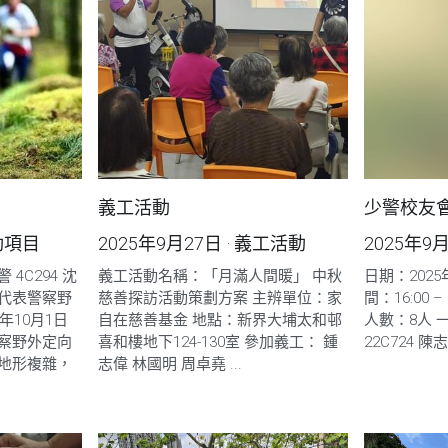
義工活動
少警校友會
動項目
2025年9月27日
·
義工活動
2025年9
4C294 沈
義工活動名稱：「月滿人間暖」 中秋
日期：202
代表警察野
慈善探訪活動策劃方案 主辨單位：家
間：16:00 –
年10月1日
自在慈善基金 地點：新界大埔太和邨
人數：8人 
察野外定向
喜和樓地下124-130室 參加義工： 鍾
22C724 陳
地形複雜，
志偉 林國明 周卓堯 ...