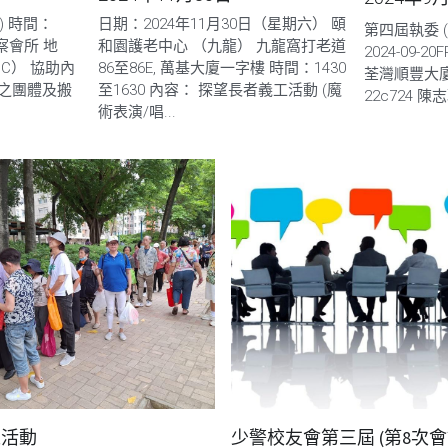
日) 時間：
日期：2024年11月30日（星期六） 頤
第四屆執委 
警察會所 地
和園護老中心 （九龍） 九龍窩打老道
2024-09-20F
C） 協助內
86至86E, 萬基大廈一字樓 時間：1430
荃灣順豐大廈
之團體及搬
至1630 內容： 探望長者義工活動 (魔
22c724 陳
術表演/唱...
工活動
少警校友會第三屆 (第8次會