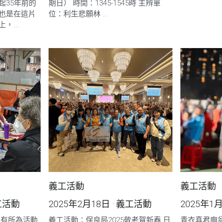
起35年前的
期日） 時間：1345-1545時 主辨單
也是在這片
位：利生悲願林 ...
，...
義工活動
義工活動
工活動
2025年2月18日
·
義工活動
2025年1
老有所為活動
義工活動：保良局2025敬老賀新春 日
青衣真君廟盆