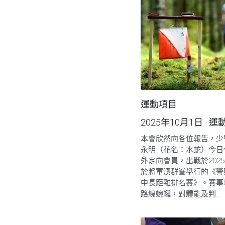
運動項目
2025年10月1日
·
運
本會欣然向各位報告，少警 
永明（花名：水蛇）今日
外定向會員，出戰於2025
於將軍澳群峯舉行的《警
中長距離排名賽》。賽事
路線蜿蜒，對體能及判...