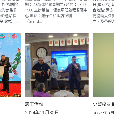
製作+探訪院
期：2025-02-18(星期二) 時間：0800-
日(星期六) 時間
心集合,製作
1500 主辨單位：保良局莊啟程耆暉中
合地點: 青
舍派送給長
心 地點：灣仔合和酒店16樓
們協助大會
星期六） ...
（Grand...
內，及帶領入
義工活動
少警校友會
2024年11月30日
2024年9