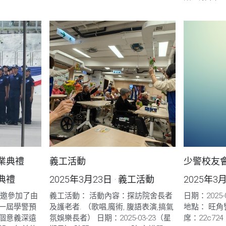
業典禮
義工活動
少警校友會
典禮
2025年3月23日
·
義工活動
2025年3
受邀參加了由
義工活動： 活動內容：探訪院舍長者
日期：2025-03-
一屆學警預
及護老者. （歌唱,魔術, 腹語表演,搞氣
地點： 旺角警
個意義深遠
氛娛樂長者） 日期：2025-03-23（星
席：22c724 