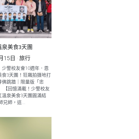
溫泉美食3天團
2月15日
·
旅行
】少警校友會10週年．恩
美食3天團！狂飆拍摄地打
尊佛跳牆｜限量版「忠
！ 【回憶滿載！少警校友
江溫泉美食3天團圓滿結
兄師，這...