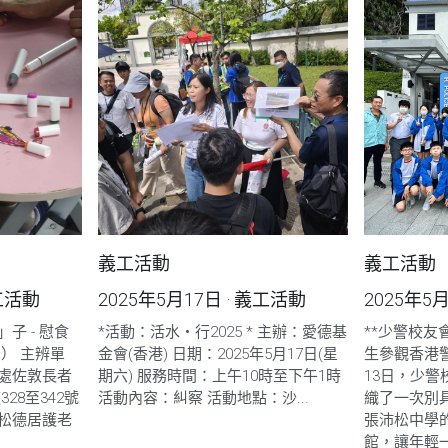
義工活動
義工活動
工活動
2025年5月17日
·
義工活動
2025年5
子 - 慰食
*活動：活水・行2025 * 主辦：愛德基
**少警校
） 主辨單
金會(香港) 日期：2025年5月17日(星
生參觀香港警隊
處佐敦長者
期六) 服務時間：上午10時至下午1時
13日，少
28至342號
活動內容：糾察 活動地點：沙...
織了一次別
 松德居護老
張沛松中學
館，讓年輕一代