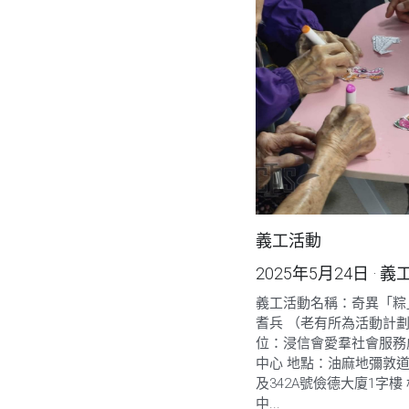
義工活動
2025年5月24日
·
義
義工活動名稱：奇異「粽」
耆兵 （老有所為活動計劃
位：浸信會愛羣社會服務
中心 地點：油麻地彌敦道3
及342A號儉德大廈1字樓
中...