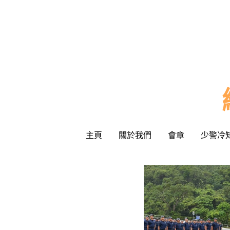
主頁
主頁
關於我們
關於我們
會章
會章
少警冷
少警冷