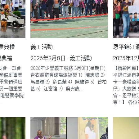
業典禮
義工活動
恩平錦江
業典禮
2026年3月8日
·
義工活動
2025年1
校友會一眾會
2026年少警義工服務 3月8日(星期日)
【精彩回顧
預備班畢業
青衣體育會球場派福袋 1）陳志聰 2）
平錦江溫泉
學警預備班
馬昌輝 3）危長榮 4）陳彼得 5）曾柏
卡＋豪嘆至
另一個重要
基 6）江富強 7）吳宥謀 ...
仔」大放送
香港警察學院
會．恩平錦
.
束！】 各位師