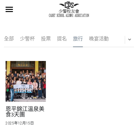
×
商品分類
主頁
所有商品分類
關於我們
全部
少警杯
投票
提名
旅行
晚宴活動
會章
少警冷知識
最新消息
活在當下
活動概覽
恩平錦江溫泉美
食3天團
集體回憶
2025年12月15日
會員登記
懷緬過去