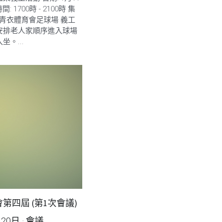
: 1700時 - 2100時 集
衣青衣體育會足球場 義工
安排老人家順序進入球場
坐。...
第四屆 (第1次會議)
月20日
·
會議