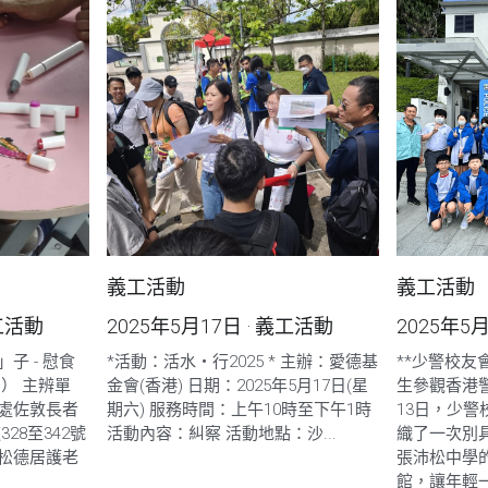
義工活動
義工活動
工活動
2025年5月17日
·
義工活動
2025年5
子 - 慰食
*活動：活水・行2025 * 主辦：愛德基
**少警校
） 主辨單
金會(香港) 日期：2025年5月17日(星
生參觀香港警隊
處佐敦長者
期六) 服務時間：上午10時至下午1時
13日，少
28至342號
活動內容：糾察 活動地點：沙...
織了一次別
 松德居護老
張沛松中學
館，讓年輕一代