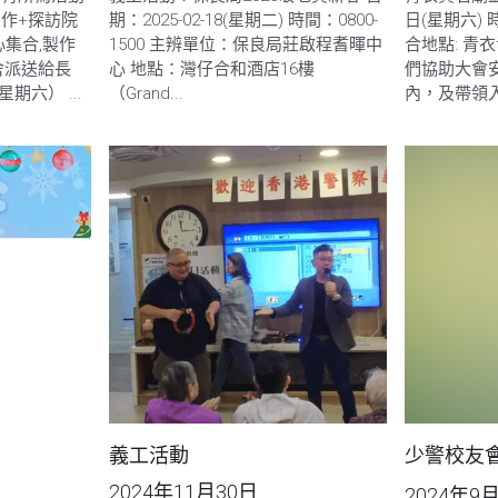
製作+探訪院
期：2025-02-18(星期二) 時間：0800-
日(星期六) 時間
心集合,製作
1500 主辨單位：保良局莊啟程耆暉中
合地點: 青
舍派送給長
心 地點：灣仔合和酒店16樓
們協助大會
星期六） ...
（Grand...
內，及帶領入
義工活動
少警校友會
2024年11月30日
2024年9