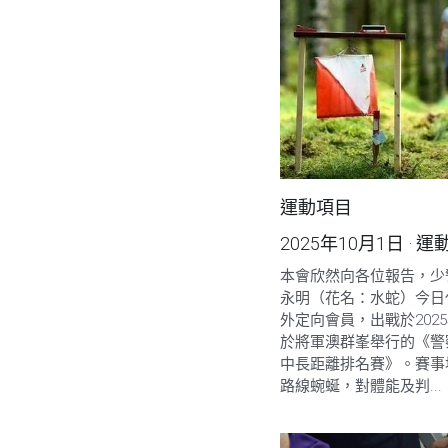
運動項目
2025年10月1日
·
運
本會欣然向各位報告，少警 
永明（花名：水蛇）今日
外定向會員，出戰於2025
於將軍澳群峯舉行的《警
中長距離排名賽》。賽事
路線蜿蜒，對體能及判...