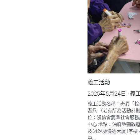
義工活動
2025年5月24日
·
義
義工活動名稱：奇異「粽」
耆兵 （老有所為活動計劃
位：浸信會愛羣社會服務
中心 地點：油麻地彌敦道3
及342A號儉德大廈1字樓
中...