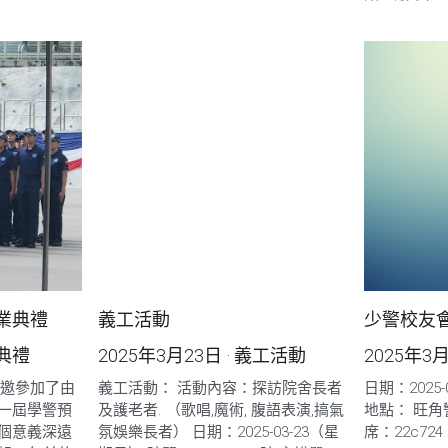
業典禮
義工活動
少警校友會
典禮
2025年3月23日
·
義工活動
2025年3
受邀參加了由
義工活動： 活動內容：探訪院舍長者
日期：2025-03-
一屆學警預
及護老者. （歌唱,魔術, 腹語表演,搞氣
地點： 旺角警
個意義深遠
氛娛樂長者） 日期：2025-03-23（星
席：22c724 