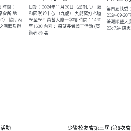
日) 時間：
日期：2024年11月30日（星期六） 頤
第四屆執委 
警察會所 地
和園護老中心 （九龍） 九龍窩打老道
2024-09-20F
C） 協助內
86至86E, 萬基大廈一字樓 時間：1430
荃灣順豐大廈
之團體及搬
至1630 內容： 探望長者義工活動 (魔
22c724 陳
術表演/唱...
工活動
少警校友會第三屆 (第8次會