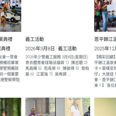
業典禮
義工活動
恩平錦江
業典禮
2026年3月8日
·
義工活動
2025年1
校友會一眾會
2026年少警義工服務 3月8日(星期日)
【精彩回顧
預備班畢業
青衣體育會球場派福袋 1）陳志聰 2）
平錦江溫泉
學警預備班
馬昌輝 3）危長榮 4）陳彼得 5）曾柏
卡＋豪嘆至
另一個重要
基 6）江富強 7）吳宥謀 ...
仔」大放送
香港警察學院
會．恩平錦
.
束！】 各位師