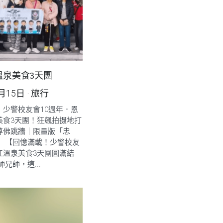
溫泉美食3天團
2月15日
·
旅行
】少警校友會10週年．恩
美食3天團！狂飆拍摄地打
尊佛跳牆｜限量版「忠
！ 【回憶滿載！少警校友
江溫泉美食3天團圓滿結
兄師，這...