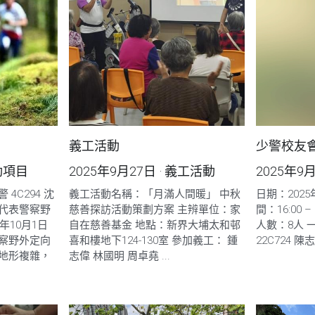
義工活動
少警校友會
動項目
2025年9月27日
·
義工活動
2025年9
4C294 沈
義工活動名稱：「月滿人間暖」 中秋
日期：202
代表警察野
慈善探訪活動策劃方案 主辨單位：家
間：16:00 –
年10月1日
自在慈善基金 地點：新界大埔太和邨
人數：8人 
察野外定向
喜和樓地下124-130室 參加義工： 鍾
22C724 陳
地形複雜，
志偉 林國明 周卓堯 ...