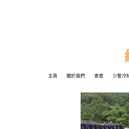
主頁
主頁
關於我們
關於我們
會章
會章
少警冷
少警冷