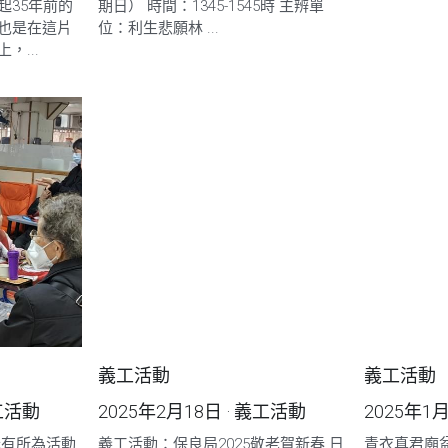
起35年前的
期日） 時間：1345-1545時 主辨單
也是在這片
位：利生悲願林 ...
，...
義工活動
義工活動
工活動
2025年2月18日
·
義工活動
2025年1
老有所為活動
義工活動：保良局2025敬老賀新春 日
青衣真君廟盆