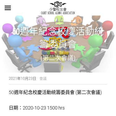
×
商品分類
主頁
所有商品分類
50週年紀念校慶活動統
關於我們
會章
籌委員會
少警冷知識
(第二次會議)
最新消息
·
活在當下
2021年10月23日
會議
活動概覽
50週年紀念校慶活動統籌委員會 (第二次會議)
集體回憶
日期：2020-10-23 1500 hrs
會員登記
懷緬過去