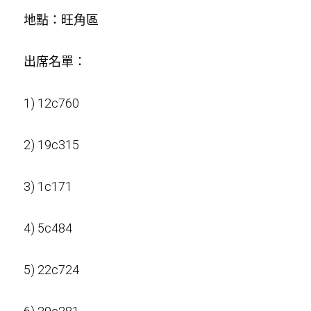
地點：旺角區
周年紀念
銷售服務
名譽會員登記
本會近況
出席名單：
學警預備班會員登記
聯絡我們
正式會員申請
1) 12c760
2) 19c315
3) 1c171
4) 5c484
5) 22c724