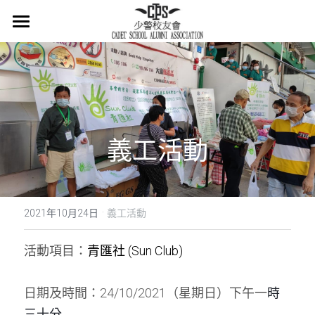
×
商品分類
主頁
所有商品分類
關於我們
會章
義工活動
少警冷知識
最新消息
·
活在當下
2021年10月24日
義工活動
活動概覽
活動項目：
青匯社 (Sun Club)
集體回憶
日期及時間：24/10/2021（星期日）下午一
時
會員登記
懷緬過去
三十分