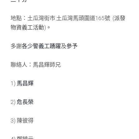
周年紀念
銷售服務
名譽會員登記
地點：土瓜灣街市:土瓜灣馬頭圍道165號  (
派發
本會近況
物資義工活動
學警預備班會員登記
)
。
聯絡我們
正式會員申請
多謝
各少警義工踴躍
及
參予
聯絡人：馬昌輝師兄 
1) 
馬昌輝
2) 
危長榮
3) 陳彼得