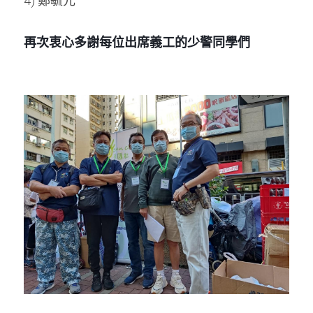
4) 鄭毓元
再次衷心多謝每位出席義工的少警同學們