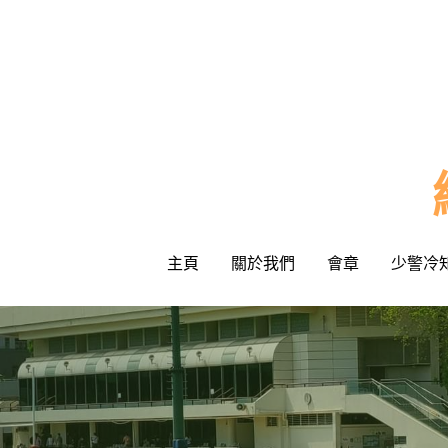
主頁
主頁
關於我們
關於我們
會章
會章
少警冷
少警冷