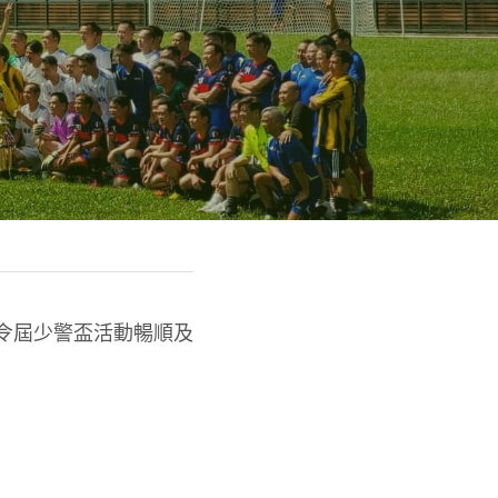
到令屆少警盃活動暢順及