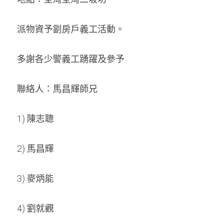
周年紀念
銷售服務
名譽會員登記
派物資予劏房戶義工活動。
本會近況
學警預備班會員登記
聯絡我們
多謝各少警義工踴躍及參予
正式會員申請
聯絡人：馬昌輝師兄
1) 陳志聰
2) 馬昌輝
3) 麥炳能
4) 劉就觀