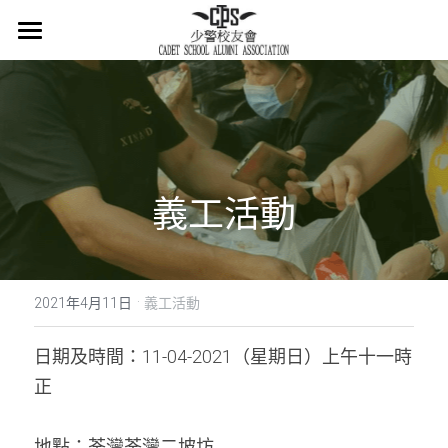
×
商品分類
主頁
所有商品分類
關於我們
會章
義工活動
少警冷知識
最新消息
·
活在當下
2021年4月11日
義工活動
活動概覽
日期及時間：11-04-2021（星期日）上午十一時
正
集體回憶
會員登記
懷緬過去
地點：荃灣荃灣二坡坊