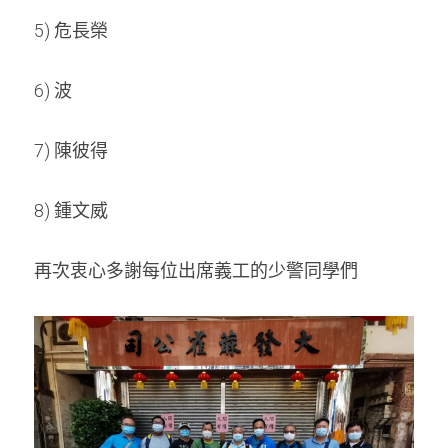
5) 危長榮
6) 波
7) 陳彼得
8) 鍾文威
再次衷心多謝每位出席義工的少警同學們