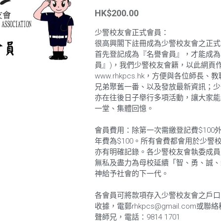
HK$200.00
少警校友會正式會員：
很高興閣下註冊成為少警校友會之正式會
首先登記成為『名譽會員』，才能成為
員』)，我們少警校友會籍，以此網頁
www.rhkpcs.hk，方便與各位師長、
兄弟聚舊一番、以及發放最新資訊；少
亦在往後日子舉行多項活動，讓大家能
一堂、集體回憶。
會員費用：除第一次需繳登記費$100
年費為$100。所有會費都會用於少警
亦有明確記錄。各少警校友會執委成員
無私及盡力為母校延續「智、勇、誠、
神給予社會的下一代。
各會員可將款項存入少警校友會之戶口
收據，電郵rhkpcs@gmail.com或聯
聲師兄，電話：9814 1701