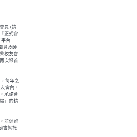
員 (請
『正式會
作平台
教職員及師
警校友會
再次聚首
外，每年之
校友會內，
，承諾會
毅」的精
，並保留
絡秘書梁振