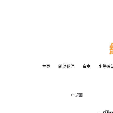
主頁
主頁
關於我們
關於我們
會章
會章
少警冷
少警冷
返回