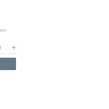
ool
』