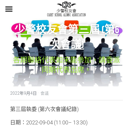
×
商品分類
主頁
少警校友會第三屆 (第6
所有商品分類
關於我們
次會議)
會章
各期聯絡代表如未能參加，請委派
少警冷知識
同期代表出席。
最新消息
活在當下
·
2022年9月4日
會議
活動概覽
第三屆執委 (第六次會議紀錄)
集體回憶
日期：2022-09-04 (11:00– 13:30)
會員登記
懷緬過去