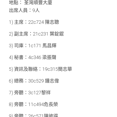
地點： 荃灣順豐大廈
出席人員：9人
周年紀念
銷售服務
名譽會員登記
1) 主席：22c724 陳志聰
本會近況
學警預備班會員登記
聯絡我們
2) 副主席：21c231 葉錠錕
正式會員申請
3) 司庫：1c171 馬昌輝
4) 秘書：4c346 梁振聲
5) 資訊及聯絡：19c315簡志華
6) 總務：30c529 鍾志偉
7) 旁聽：3c127黎祥
8) 旁聽：11c494危長榮
9) 旁聽：26c571陳彼得