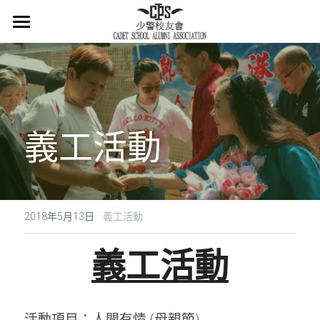
×
商品分類
主頁
所有商品分類
關於我們
會章
義工活動
少警冷知識
最新消息
·
活在當下
2018年5月13日
義工活動
活動概覽
義工活動
集體回憶
會員登記
懷緬過去
活動項目：
人間有情 (母親節)