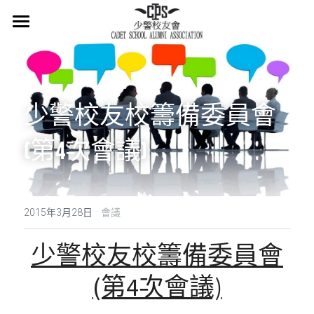
×
商品分類
主頁
所有商品分類
關於我們
少警校友校籌備委員會
會章
(第4次會議)
少警冷知識
最新消息
·
活在當下
2015年3月28日
會議
活動概覽
少警校友校籌備委員會
集體回憶
(第4次會議)
會員登記
懷緬過去