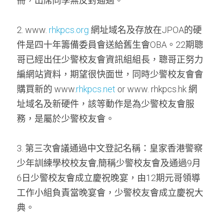
冊，出席同學無反對通過。
2. www. 
rhkpcs.org
 網址域名及存放在JPOA的硬
件是四十年籌備委員會送給舊生會OBA。22期聰
哥已經出任少警校友會資訊組組長，聰哥正努力
編網站資料，期望很快面世，同時少警校友會會
購買新的 www.
rhkpcs.net
 or www. rhkpcs.hk 網
址域名及新硬件，該等動作是為少警校友會服
務，是屬於少警校友會。
3. 第三次會議通過中文登記名稱：皇家香港警察
少年訓練學校校友會,簡稱少警校友會及通過9月
6日少警校友會成立慶祝晚宴，由12期元哥領導
工作小組負責當晚宴會，少警校友會成立慶祝大
典。