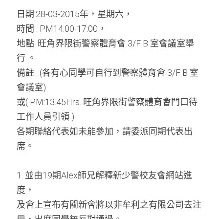
日期:28-03-2015年，星期六，
周年紀念
銷售服務
名譽會員登記
時間 : PM14:00-17:00，
本會近況
地點: 旺角界限街警察體育會 3/F B 室會議室舉
學警預備班會員登記
聯絡我們
行 。
正式會員申請
備註 : (各有心同學可自行到警察體育會 3/F B 室
會議室)
或( PM:13.45Hrs. 旺角界限街警察體育會門口待
工作人員引領 )
各期聯絡代表如未能參加，請委派同期代表出
席。
1. 並由19期Alex師兄解釋新少警校友會網站進
度，
及會上宣布有關新會將以非牟利之有限公司去注