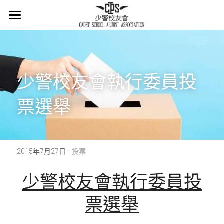
×
商品分類
主頁
所有商品分類
關於我們
少警
校友會執行委員投
會章
票選舉
少警冷知識
最新消息
·
活在當下
2015年7月27日
投票
活動概覽
少警校友會
執行委員投
集體回憶
票選舉
會員登記
懷緬過去