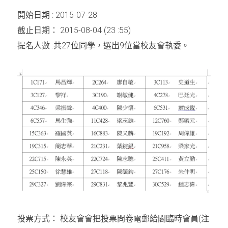
開始日期
 : 2015-07-28
周年紀念
銷售服務
名譽會員登記
截止日期：
 2015-08-04 (23 :55)
本會近況
學警預備班會員登記
聯絡我們
提名人數
 :
共
27
位同學，選出
9
位當校友會執委
。
正式會員申請
投票方式：
校友會會把投票問卷電郵給閣臨時會員
(
注