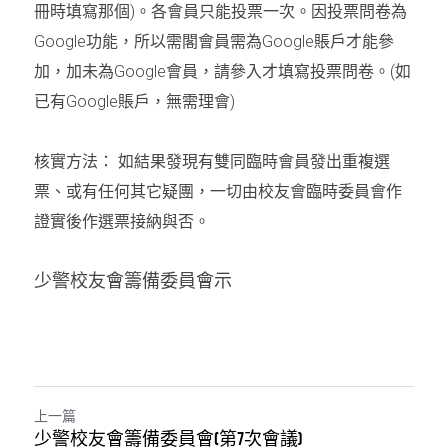
冊時填寫那個
)
。各會員只能投票一次。
因投票問卷為
Google
功能，所以需閣會員需為
Google
賬戶才能參
加，加未為
Google
會員，請參入才填寫投票問卷。
(
如
已有
Google
賬戶，無需理會
)
核實方法：
如結果發現有雙同臨時會員發出重複選
票、或有任何其它疑團，一切由校友會臨時委員會作
證實後作選票接納與否
。
少警校友會籌備委員會示
上一篇
少警校友會籌備委員會(第7次會議)