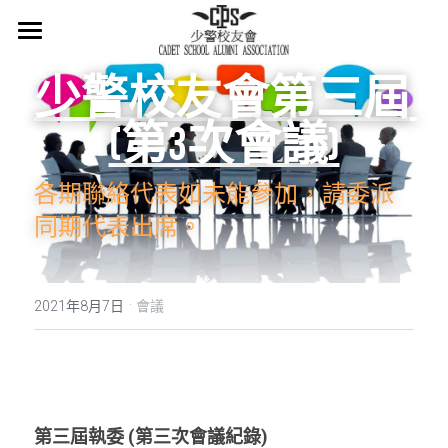
×
商品分類
主頁
少警校友會第三屆 
所有商品分類
關於我們
(第3次會議)
會章
各期聯絡代表如未能參加，請委派
少警冷知識
同期代表出席。 
最新消息
活在當下
·
2021年8月7日
會議
活動概覽
集體回憶
第三屆執委 (第三次會議紀錄)
會員登記
懷緬過去