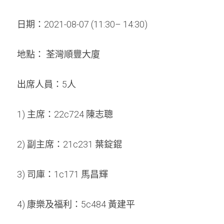
周年紀念
銷售服務
名譽會員登記
日期：2021-08-07 (11:30– 14:30) 
本會近況
學警預備班會員登記
聯絡我們
地點： 荃灣順豐大廈 
正式會員申請
出席人員：5人
1) 主席：22c724 陳志聰
2) 副主席：21c231 葉錠錕
3) 司庫：1c171 馬昌輝
4) 康樂及福利：5c484 黃建平