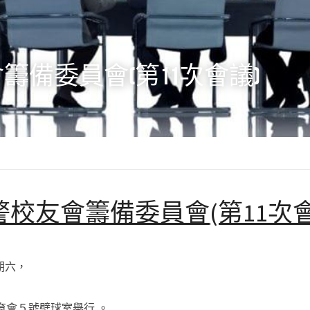
籌備委員會(第11次會議)
警校友會籌備委員會
(第11次
期六，
育會５號壁球室舉行 。