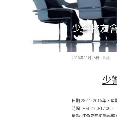
少警校友會
·
2015年11月28日
會議
少
日期
:28-11-2015
年，星
時間
 : PM14:00-17:00
，
地點
: 
旺角界限街警察體