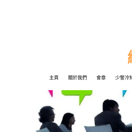
主頁
主頁
關於我們
關於我們
會章
會章
少警冷
少警冷