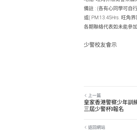
備註
 : (
各有心同學可自
或
( PM:13.45Hrs. 
旺角界
各期聯絡代表如未能參
少警校友會示
上一篇
皇家香港警察少年訓練
三屆少警杯)報名
Cookie的使用
我們使用cookie來改善瀏覽體驗、保證安全性和資料收
返回網站
集。一旦點擊接受，就表示你接受這些用於廣告和分
析的cookie。你可以隨時更改你的cookie設定。
了解更