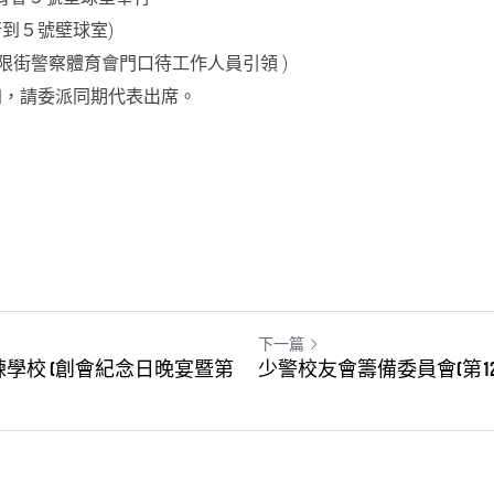
行到５號壁球室
)
限街警察體育會門口待工作人員引領
 )
加，請委派同期代表出席。
下一篇
學校 (創會紀念日晚宴暨第
少警校友會籌備委員會(第1