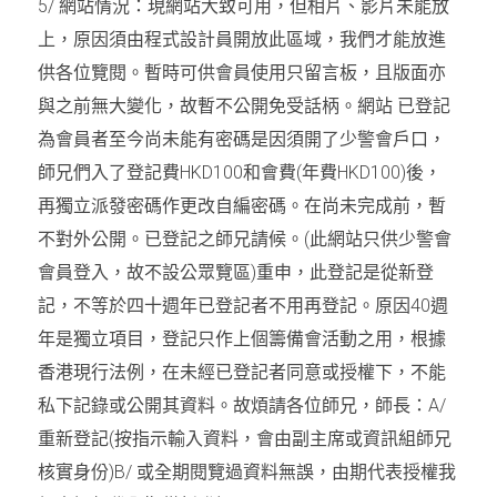
5/ 
網站情況：現網站大致可用，但相片、影片未能放
上，原因須由程式設計員開放此區域，我們才能放進
供各位覽閱。暫時可供會員使用只留言板，且版面亦
與之前無大變化，故暫不公開免受話柄。網站 已登記
為會員者至今尚未能有密碼是因須開了少警會戶口，
師兄們入了登記費
HKD100
和會費
(
年費
HKD100)
後， 
再獨立派發密碼作更改自編密碼。在尚未完成前，暫
不對外公開。已登記之師兄請候。
(
此網站只供少警會
會員登入，故不設公眾覽區
)
重申，此登記是從新登
記，不等於四十週年已登記者不用再登記。原因
40
週
年是獨立項目，登記只作上個籌備會活動之用，根據
香港現行法例，在未經已登記者同意或授權下，不能
私下記錄或公開其資料。故煩請各位師兄，師長：
A/ 
重新登記
(
按指示輸入資料，會由副主席或資訊組師兄
核實身份
)B/ 
或全期閱覽過資料無誤，由期代表授權我