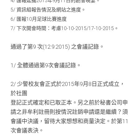
4/ 
匯報延擱
2015­
年
­9­
月
­11­
日的創會晚宴。
5/ 
資訊組報告情況及網站之進度。
6/ 
匯報
10
月足球比賽進度
7/ 
下次開會時間：考慮
10-10-2015/17-10-2015
。
通過了第9 次(12.9.2015) 之會議記錄。
1/ 全體通過第9次會議記錄。
2/ 少警校友會正式於2015年9月8日正式成立，
於社團
登記正式確定和已取正本。另之前於秘書公司申
請之非牟利註冊則按情況註銷申請還是繼續？須
會議中決議，留待大家想想和商量決定。於第11
次會議表決。