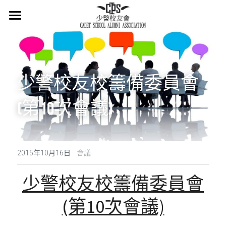
×
商品分類
主頁
所有商品分類
關於我們
少警校友校籌備委員會
會章
(第10次會議)
少警冷知識
最新消息
·
活在當下
2015年10月16日
會議
活動概覽
少警校友校籌備委員會
集體回憶
(第10次會議)
會員登記
懷緬過去