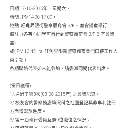
日期
:17-10-2015
年，星期六，
周年紀念
銷售服務
名譽會員登記
時間
 : PM14:00-17:00
，
本會近況
學警預備班會員登記
聯絡我們
地點
: 
旺角界限街警察體育會
 3/F B 
室會議室舉行 。
備註
 : (
各有心同學可自行到警察體育會
 3/F B 
室會議
正式會員申請
室
)
或
( PM:13.45Hrs. 
旺角界限街警察體育會門口待工作人
員引領
 )
各期聯絡代表如未能參加，請委派同期代表出席。
(
當日議程
)
1/.
通過了第
8
次
(08-08-2015
年
) 
之會議記錄。
2/ 
校友會的警察務處牌照科之社團登記與非牟利註冊
方面情況及進度。
3/ 
第一屆執行委員互選
9
位職位之情況。