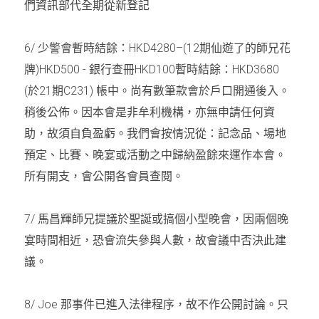
們資訊部代全期從新登記
6/ 
少警會暫時結餘：
HKD4280–(12
期仙遊了的師兄花
牌
)HKD500 - 
銀行查冊
HKD100
暫時結餘：
HKD3680 
(
於
21
期
C231) 
帳中。尚有數筆款會於戶口開通後入。
稍後公佈。因本會是非牟利機構，亦無申請任何資
助，故須自負盈虧。我們會按情況從：記念品、場地
預定、比賽、晚宴或活動之中歸納盈餘來運作本會。
所有開支，會公開各會員查閱。
7/ 
馬昌輝師兄提議於聖誕或搞個小型晚會，因兩個晚
宴時間相近，恐會流失參與人數，故會議中否決此建
議。
8/ Joe 
那事件已進入法律程序，故不作公開討論。只