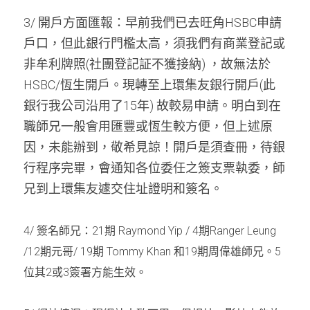
3/ 開戶方面匯報：早前我們已去旺角HSBC申請
戶口，但此銀行門檻太高，須我們有商業登記或
非牟利牌照(社團登記証不獲接納) ，故無法於
HSBC/恆生開戶。現轉至上環集友銀行開戶(此
銀行我公司沿用了15年) 故較易申請。明白到在
職師兄一般會用匯豐或恆生較方便，但上述原
因，未能辦到，敬希見諒！開戶是須查冊，待銀
行程序完畢，會通知各位委任之簽支票執委，師
兄到上環集友遽交住址證明和簽名。
4/ 
簽名師兄：
21
期
 Raymond Yip / 4
期
Ranger Leung 
/12
期元哥
/ 19
期
 Tommy Khan 
和
19
期周偉雄師兄。
5
位其
2
或
3
簽署方能生效。