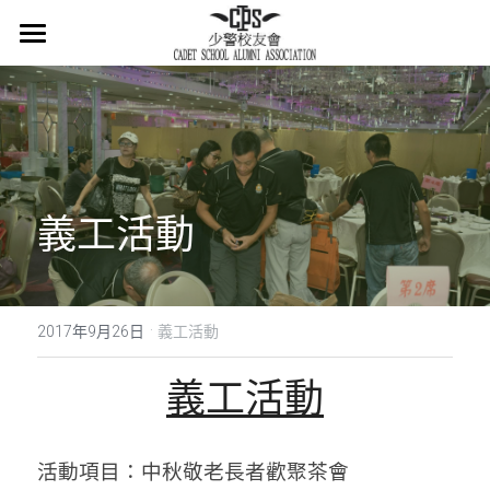
×
商品分類
主頁
所有商品分類
關於我們
會章
義工活動
少警冷知識
最新消息
·
活在當下
2017年9月26日
義工活動
活動概覽
義工活動
集體回憶
活動項目：
中秋敬老長者歡聚茶會
會員登記
懷緬過去