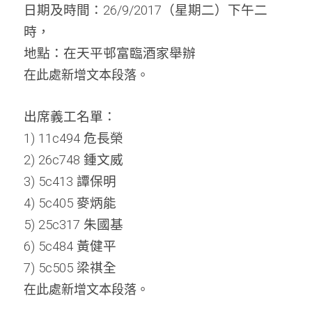
日期及時間：
26/9/2017（星期二）下午二
周年紀念
銷售服務
名譽會員登記
時，
地點：
在天平邨富臨酒家舉辦
本會近況
學警預備班會員登記
聯絡我們
在此處新增文本段落。
正式會員申請
出席義工名單：
1) 11c494 危長榮
2) 26c748 鍾文威
3) 5c413 譚保明
4) 5c405 麥炳能
5) 25c317 朱國基
6) 5c484 黃健平
7) 5c505⁩ 梁祺全
在此處新增文本段落。